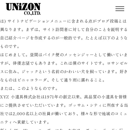
sample page
サンプルページ
これはサンプルページです。同じ位置に固定され、(多くのテーマで
は) サイトナビゲーションメニューに含まれる点がブログ投稿とは
異なります。まずは、サイト訪問者に対して自分のことを説明する
自己紹介ページを作成するのが一般的です。たとえば以下のような
ものです。
はじめまして。昼間はバイク便のメッセンジャーとして働いていま
すが、俳優志望でもあります。これは僕のサイトです。ロサンゼル
スに住み、ジャックという名前のかわいい犬を飼っています。好き
なものはピニャコラーダ、そして通り雨に濡れること。
または、このようなものです。
XYZ 小道具株式会社は1971年の創立以来、高品質の小道具を皆様
にご提供させていただいています。ゴッサム・シティに所在する当
社では2,000名以上の社員が働いており、様々な形で地域のコミュ
ニティへ貢献しています。